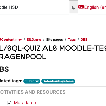
odle HSD
English ‎(en
RContent.nrw
EILD.nrw
Site pages
Tags
DBS
L/SQL-Quiz als Moodle-Te
ragenpool
BS
lated tags:
EILD.nrw
Datenbanksysteme
CTIVITIES AND RESOURCES
Metadaten