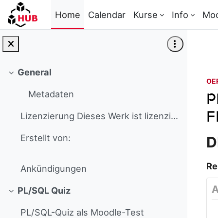
Skip to main content
Home
Calendar
Kurse
Info
Mo
General
Collapse
OE
Metadaten
P
F
Lizenzierung Dieses Werk ist lizenziert unter...
Erstellt von:
D
Re
Ankündigungen
A
PL/SQL Quiz
Collapse
PL/SQL-Quiz als Moodle-Test