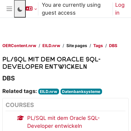
Skip to main content
You are currently using
Log
guest access
in
Side panel
OERContent.nrw
EILD.nrw
Site pages
Tags
DBS
PL/SQL mit dem Oracle SQL-
Developer entwickeln
DBS
Related tags:
EILD.nrw
Datenbanksysteme
COURSES
PL/SQL mit dem Oracle SQL-
Developer entwickeln