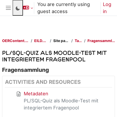
Skip to main content
You are currently using
Log
guest access
in
Side panel
OERContent.nrw
EILD.nrw
Site pages
Tags
Fragensammlung
PL/SQL-Quiz als Moodle-Test mit
integriertem Fragenpool
Fragensammlung
ACTIVITIES AND RESOURCES
Metadaten
PL/SQL-Quiz als Moodle-Test mit
integriertem Fragenpool