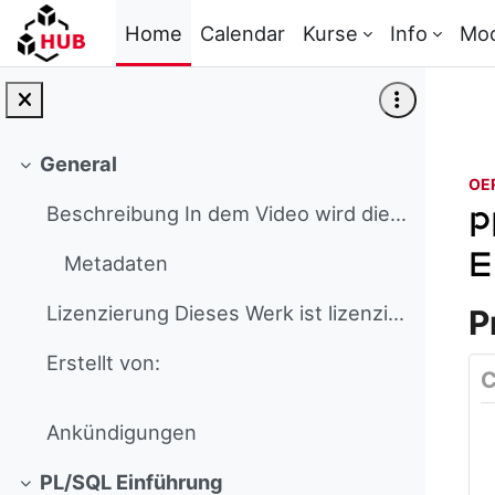
Skip to main content
Home
Calendar
Kurse
Info
Mo
General
Collapse
OE
Beschreibung In dem Video wird die Entwickl...
P
e
Metadaten
Lizenzierung Dieses Werk ist lizenziert unter...
P
Erstellt von:
Ankündigungen
PL/SQL Einführung