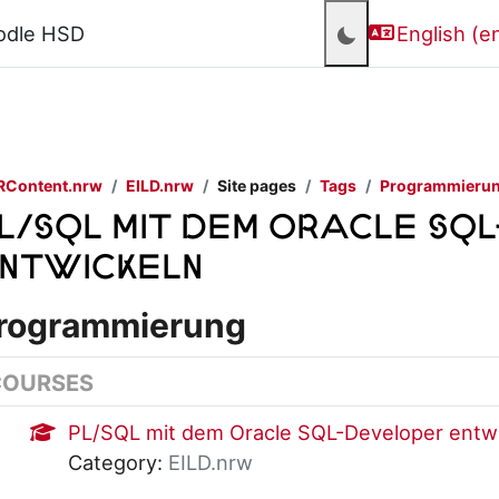
odle HSD
English ‎(en
RContent.nrw
EILD.nrw
Site pages
Tags
Programmieru
L/SQL mit dem Oracle SQ
ntwickeln
rogrammierung
COURSES
PL/SQL mit dem Oracle SQL-Developer entw
Category:
EILD.nrw