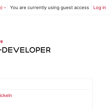
)‎
You are currently using guest access
Log in
ng
L-Developer
ickeln