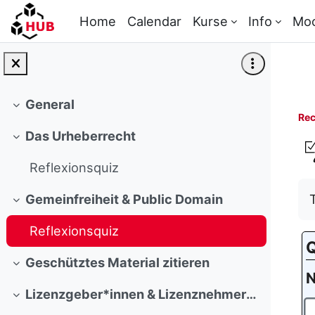
Skip to main content
Home
Calendar
Kurse
Info
Mo
General
Collapse
Rec
Das Urheberrecht
Collapse
Reflexionsquiz
Gemeinfreiheit & Public Domain
Collapse
Reflexionsquiz
Q
Geschütztes Material zitieren
Collapse
N
Lizenzgeber*innen & Lizenznehmer*innen
Collapse