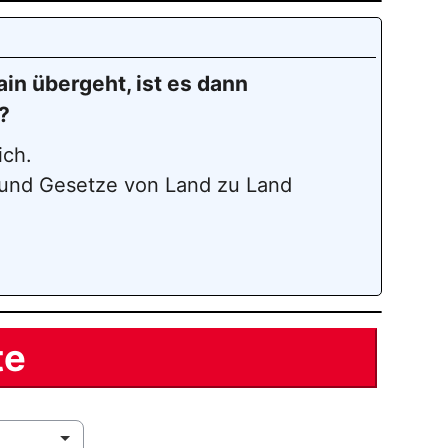
in übergeht, ist es dann
?
ich.
n und Gesetze von Land zu Land
te