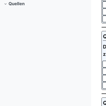
Quellen
Collapse
Q
D
z
Q