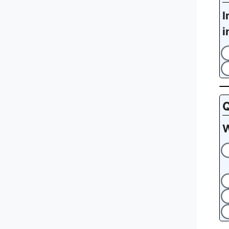
I
i
Q
W