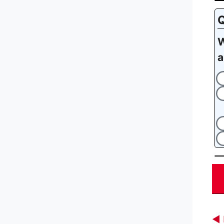
Q
W
a
◀︎