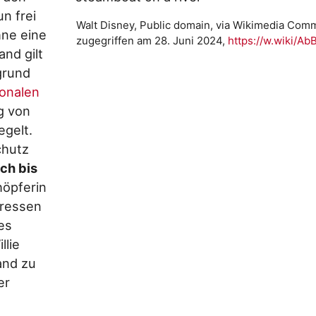
n frei
Walt Disney, Public domain, via Wikimedia Com
hne eine
zugegriffen am 28. Juni 2024,
https://w.wiki/Ab
nd gilt
grund
ionalen
g von
egelt.
chutz
ch bis
höpferin
eressen
es
llie
and zu
er