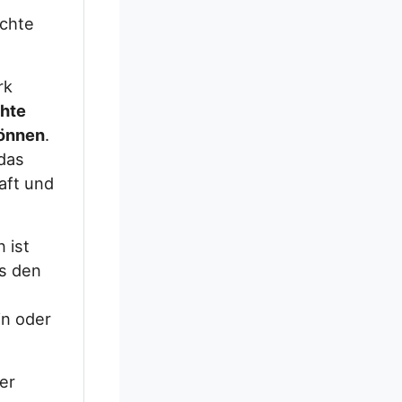
chte
rk
hte
können
.
das
aft und
 ist
es den
in oder
er