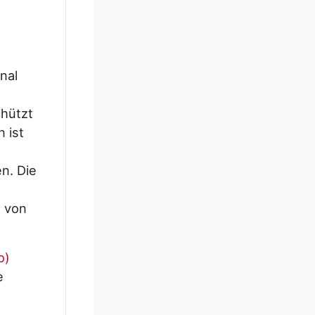
nal
chützt
 ist
n. Die
h von
o)
e