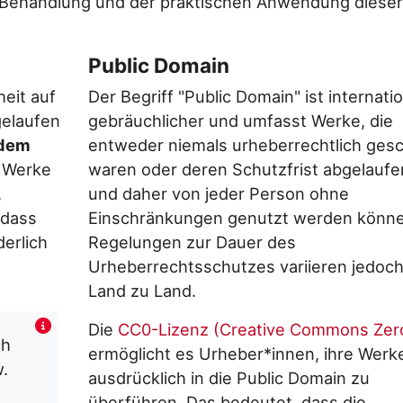
en Behandlung und der praktischen Anwendung dieser
Public Domain
heit auf
Der Begriff "Public Domain" ist internatio
gelaufen
gebräuchlicher und umfasst Werke, die
 dem
entweder niemals urheberrechtlich ges
e Werke
waren oder deren Schutzfrist abgelaufen
,
und daher von jeder Person ohne
 dass
Einschränkungen genutzt werden könne
derlich
Regelungen zur Dauer des
Urheberrechtsschutzes variieren jedoc
Land zu Land.
Die
CC0-Lizenz (Creative Commons Zer
ch
ermöglicht es Urheber*innen, ihre Werk
.
ausdrücklich in die Public Domain zu
überführen. Das bedeutet, dass die