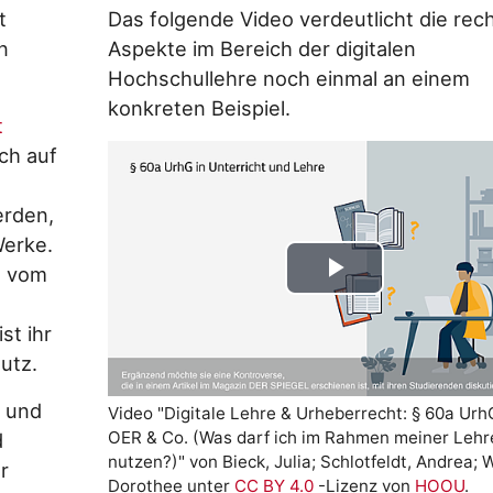
t
Das folgende Video verdeutlicht die rech
n
Aspekte im Bereich der digitalen
Hochschullehre noch einmal an einem
konkreten Beispiel.
t
ch auf
rden,
Werke.
t vom
Play
st ihr
Video
utz.
" und
Video "Digitale Lehre & Urheberrecht: § 60a UrhG
OER & Co. (Was darf ich im Rahmen meiner Lehr
d
nutzen?)" von Bieck, Julia; Schlotfeldt, Andrea; 
r
Dorothee unter
CC BY 4.0
-Lizenz von
HOOU
.