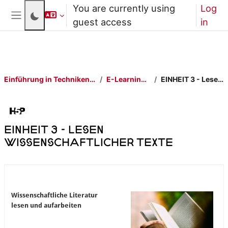
Skip to main content
You are currently using
Log
guest access
in
Side panel
Einführung in Techniken des wissenschaftlichen Arbeitens
E-Learning-Elemente ansehen
EINHEIT 3 - Lesen wissenschaftlicher Texte
EINHEIT 3 - Lesen
wissenschaftlicher Texte
Completion requirements