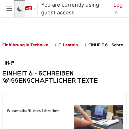
Skip to main content
You are currently using
Log
guest access
in
Side panel
Einführung in Techniken des wissenschaftlichen Arbeitens
E-Learning-Elemente ansehen
EINHEIT 6 - Schreiben wissenschaftlicher Texte
EINHEIT 6 - Schreiben
wissenschaftlicher Texte
Completion requirements