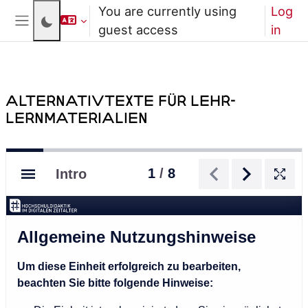
Skip to main content
You are currently using
Log
guest access
in
Side panel
Alternativtexte für Lehr-
Lernmaterialien
Completion requirements