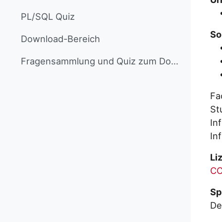
PL/SQL Quiz
So
Download-Bereich
Fragensammlung und Quiz zum Download
Fa
St
In
In
Li
CC
Sp
De