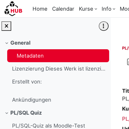
Skip to main content
Home
Calendar
Kurse
Info
Mo
General
Collapse
PL/
Metadaten
Lizenzierung Dieses Werk ist lizenziert unter...
Erstellt von:
Tit
PL
Ankündigungen
Ku
PL/SQL Quiz
Collapse
PL
PL/SQL-Quiz als Moodle-Test
Ur