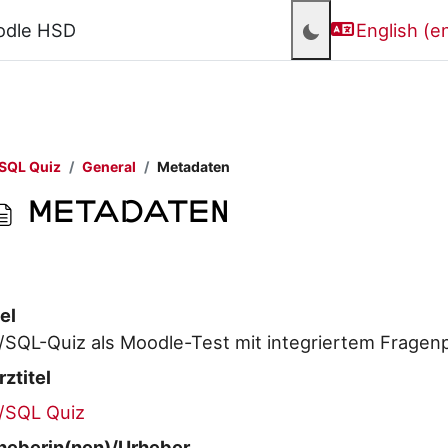
odle HSD
English ‎(en
SQL Quiz
General
Metadaten
Metadaten
Completion requirements
el
/SQL-Quiz als Moodle-Test mit integriertem Fragen
rztitel
/SQL Quiz
heberin(nen)/Urheber