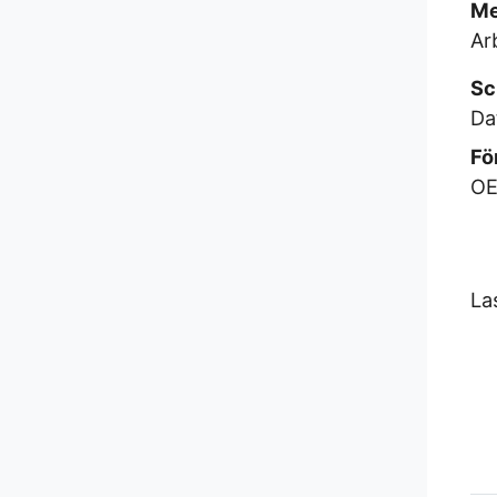
Me
Ar
Sc
Da
Fö
OE
La