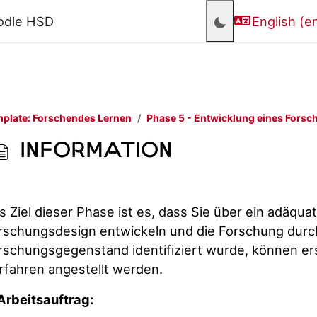
odle HSD
English ‎(en
plate: Forschendes Lernen
Phase 5 - Entwicklung eines Fors
Information
Completion requirements
s Ziel dieser Phase ist es, dass Sie über ein adäq
rschungsdesign entwickeln und die Forschung dur
rschungsgegenstand identifiziert wurde, können 
rfahren angestellt werden.
Arbeitsauftrag: