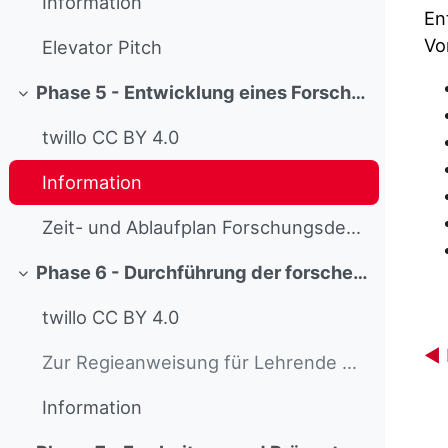
Information
En
Vo
Elevator Pitch
Phase 5 - Entwicklung eines Forschungsdesigns
Collapse
twillo CC BY 4.0
Information
Zeit- und Ablaufplan Forschungsdesign
Phase 6 - Durchführung der forschenden Tätigkeit
Collapse
twillo CC BY 4.0
◀︎
Zur Regieanweisung für Lehrende Dieser Text richte...
Information