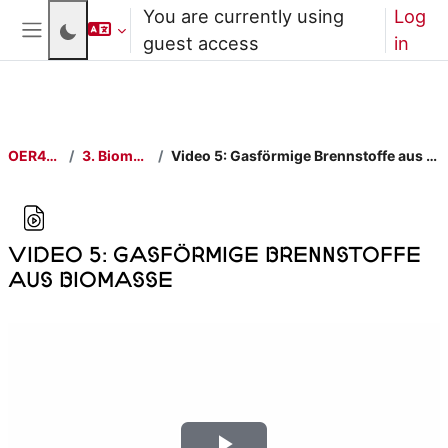
Skip to main content
You are currently using
Log
guest access
in
Side panel
OER4EE i
3. Biomasse
Video 5: Gasförmige Brennstoffe aus Biomasse
Video 5: Gasförmige Brennstoffe
aus Biomasse
Completion requirements