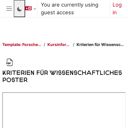
Skip to main content
You are currently using
Log
guest access
in
Side panel
Template: Forschendes Lernen
Kursinformationen
Kriterien für Wissenschaftliches Poster
Kriterien für Wissenschaftliches
Poster
Completion requirements