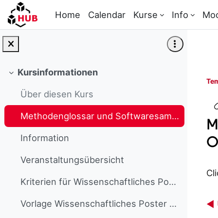
Skip to main content
Home
Calendar
Kurse
Info
Mo
Kursinformationen
Collapse
Tem
Über diesen Kurs
Methodenglossar und Softwaresammlung des OER-Portals twillo
M
Information
O
Veranstaltungsübersicht
Cl
Kriterien für Wissenschaftliches Poster
Vorlage Wissenschaftliches Poster A2
◀︎