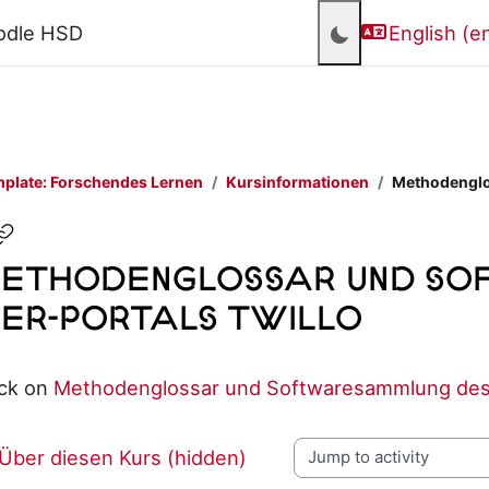
odle HSD
English ‎(en
plate: Forschendes Lernen
Kursinformationen
Methodenglo
ethodenglossar und So
ER-Portals twillo
Completion requirements
ick on
Methodenglossar und Softwaresammlung des 
 Über diesen Kurs (hidden)
Jump to activity