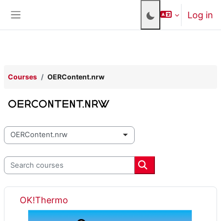
Skip to main content
Log in
Side panel
Courses
OERContent.nrw
OERContent.nrw
Course categories
Search courses
Search courses
OK!Thermo