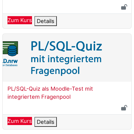
Zum Kurs
Details
PL/SQL-Quiz als Moodle-Test mit integriertem Fra
Kursname
PL/SQL-Quiz als Moodle-Test mit
integriertem Fragenpool
Zum Kurs
Details