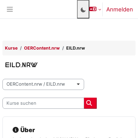
Zum Hauptinhalt
Anmelden
Website-Übersicht
Kurse
OERContent.nrw
EILD.nrw
EILD.nrw
Kursbereiche
Kurse suchen
Kurse suchen
Über