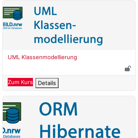
UML Klassenmodellierung
Kursname
UML Klassenmodellierung
Zum Kurs
Details
Objektrelationales Mapping in Datenbanksystemen