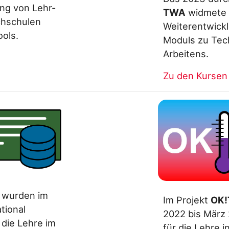
ng von Lehr-
TWA
widmete s
chschulen
Weiterentwickl
ools.
Moduls zu Tec
Arbeitens.
Zu den Kursen
2 wurden im
Im Projekt
OK!
tional
2022 bis März
 die Lehre im
für die Lehre 