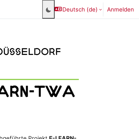
Deutsch ‎(de)‎
Anmelden
Düsseldorf
hgeführte Projekt
E-LEARN-