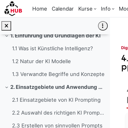
Collapse
Skip to main content
Home
Calendar
Kurse
Info
Mo
Check-In Technik
Check IN
1. Einführung und Grundlagen der KI
Collapse
Dig
1.1 Was ist Künstliche Intelligenz?
4
1.2 Natur der KI Modelle
P
1.3 Verwandte Begriffe und Konzepte
2. Einsatzgebiete und Anwendung von KI Prompting
Collapse
2.1 Einsatzgebiete von KI Prompting
2.2 Auswahl des richtigen KI Prompting Tools
2.3 Erstellen von sinnvollen Prompts