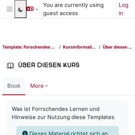
Skip to main content
You are currently using
Log
guest access
in
Side panel
Template: Forschendes Lernen
Kursinformationen
Über diesen Kurs
Über diesen Kurs
Book
More
Completion requirements
Was ist Forrschendes Lernen und
Hinweise zur Nutzung diese Templates
Dieses Material richtet sich an