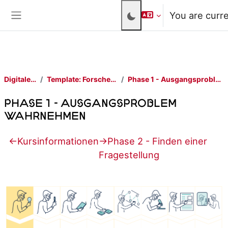
Skip to main content
You are curr
Side panel
Digitale Lehre
Template: Forschendes Lernen
Phase 1 - Ausgangsproblem wahrnehmen
Phase 1 - Ausgangsproblem
wahrnehmen
Section outline
←
Kursinformationen
→
Phase 2 - Finden einer
Fragestellung