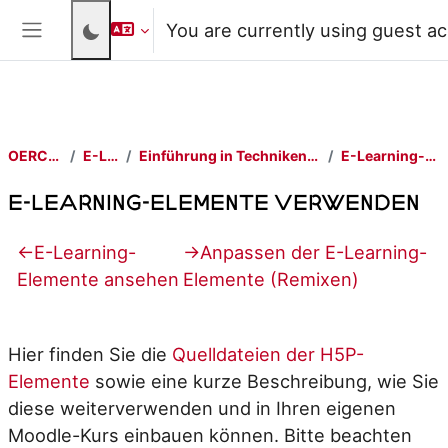
Skip to main content
You are currently using guest a
Side panel
OERContent.nrw
E-Learn-TwA
Einführung in Techniken des wissenschaftlichen Arbeitens
E-Learning-Elemente verwenden
E-Learning-Elemente verwenden
Section outline
←
E-Learning-
→
Anpassen der E-Learning-
Elemente ansehen
Elemente (Remixen)
Hier finden Sie die
Quelldateien der H5P-
Elemente
sowie eine kurze Beschreibung, wie Sie
diese weiterverwenden und in Ihren eigenen
Moodle-Kurs einbauen können. Bitte beachten