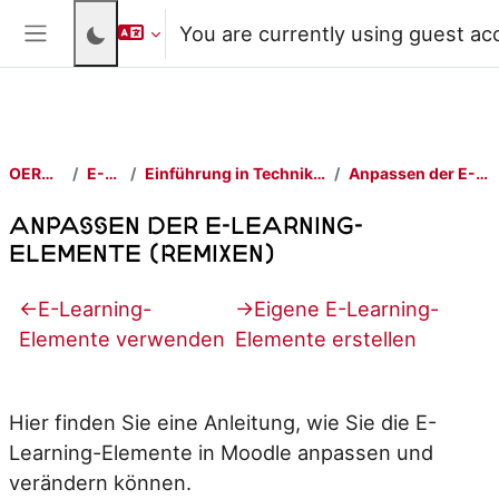
Skip to main content
You are currently using guest ac
Side panel
OERContent.nrw
E-Learn-TwA
Einführung in Techniken des wissenschaftlichen Arbeitens
Anpassen der E-Learning-Elemente (Remixen)
Anpassen der E-Learning-
Elemente (Remixen)
Section outline
←
E-Learning-
→
Eigene E-Learning-
Elemente verwenden
Elemente erstellen
Hier finden Sie eine Anleitung, wie Sie die E-
Learning-Elemente in Moodle anpassen und
verändern können.